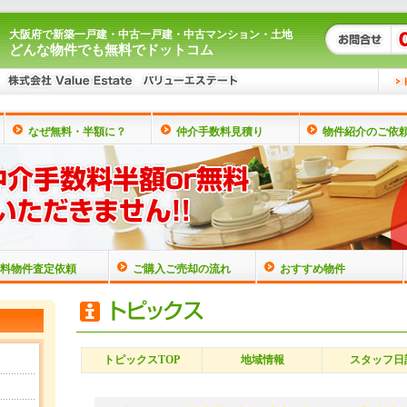
大阪府で新築一戸建・中古一戸建・中古マンション・土地
どんな物件でも無料でドットコム
なぜ無料・半額に？
仲介手数料見積り
物件紹介のご依
料物件査定依頼
ご購入ご売却の流れ
おすすめ物件
トピックスTOP
地域情報
スタッフ日